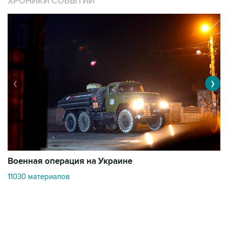
ХРОНИКИ СОБЫТИЙ
❮
❯
Военная операция на Украине
О
11030 материалов
3