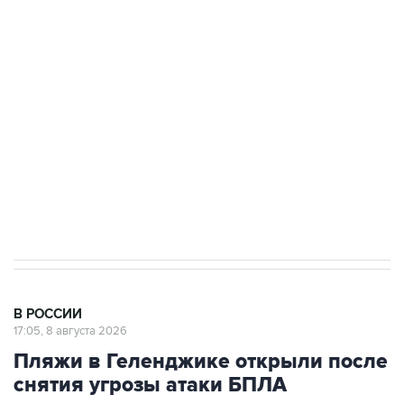
Беспилотные технологии и ИИ на службе у
электросетевых объектов и агрокомплексов
Социальная реклама, АНО «Национальные приоритеты».
ИНН 7725383515 Erid: F7NfYUJCUneVdwcydK6A
Кабмин РФ разрешил до 1 июля 2027 года
импорт, выпуск и обращение бензина Евро 2,
Евро 3, Евро 4
В РОССИИ
17:05, 8 августа 2026
Пляжи в Геленджике открыли после
снятия угрозы атаки БПЛА