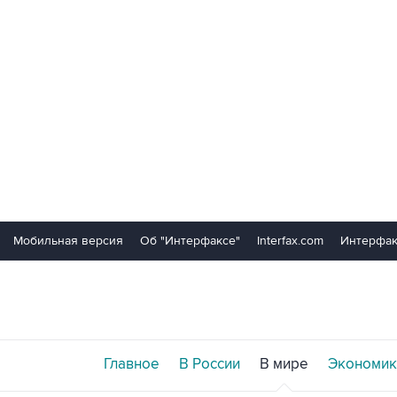
Мобильная версия
Об "Интерфаксе"
Interfax.com
Интерфак
Главное
В России
В мире
Экономик