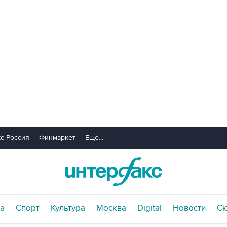
с-Россия
Финмаркет
Еще...
а
Спорт
Культура
Москва
Digital
Новости
С