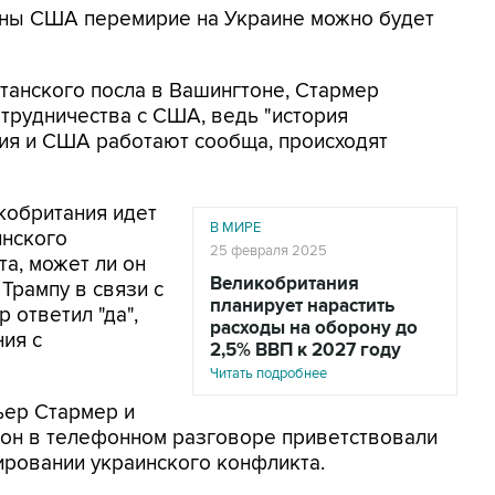
роны США перемирие на Украине можно будет
танского посла в Вашингтоне, Стармер
трудничества с США, ведь "история
ния и США работают сообща, происходят
кобритания идет
В МИРЕ
инского
25 февраля 2025
а, может ли он
Великобритания
Трампу в связи с
планирует нарастить
 ответил "да",
расходы на оборону до
ния с
2,5% ВВП к 2027 году
Читать подробнее
ьер Стармер и
он в телефонном разговоре приветствовали
лировании украинского конфликта.