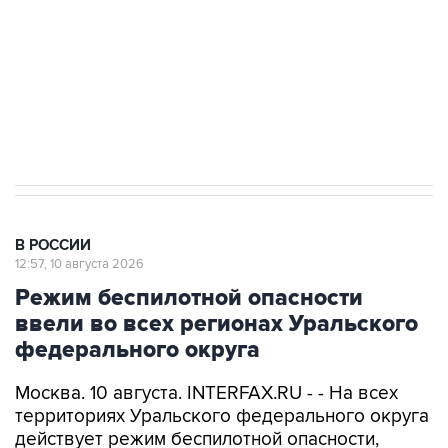
Социальная реклама, АНО «Национальные приоритеты».
ИНН 7725383515 Erid: F7NfYUJCUneVdwcydK6A
Путин вывел "Шереметьево" из
стратегического списка с целью снять
препятствие для приватизации
В РОССИИ
12:57, 10 августа 2026
Режим беспилотной опасности
ввели во всех регионах Уральского
федерального округа
Москва. 10 августа. INTERFAX.RU - - На всех
территориях Уральского федерального округа
действует режим беспилотной опасности,