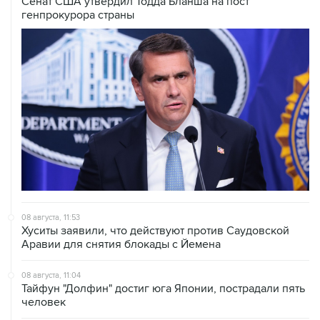
Сенат США утвердил Тодда Бланша на пост
генпрокурора страны
08 августа, 11:53
Хуситы заявили, что действуют против Саудовской
Аравии для снятия блокады с Йемена
08 августа, 11:04
Тайфун "Долфин" достиг юга Японии, пострадали пять
человек