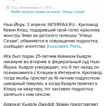
Есть обновление от 20:11
→
Netflix получил права на показ "Улицы Сезам"
Нью-Йорк. 3 апреля. INTERFAX.RU - Кукловод
Кевин Клэш, подаривший свой голос красному
монстру Элмо из детского телешоу "Улица
Сезам", обвиняется в совращении подростка,
сообщает агентство
Associated Press
.
Иск был подан 25-летним Кевином Кьядли
накануне во вторник в федеральный суд Нью-
Йорка. Кьядли утверждает, что 9 лет назад он
познакомился с Клэшем в Интернете. Кукловод
тогда якобы прислал за 16-летним подростком
шикарный лимузин, а когда Кьядли приехал к
Клэшу на квартиру, тот заставил подростка
заняться с ним сексом.
Адвокат Кьядли Джефф Эрман представляет