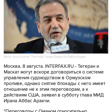
Фото: Arun Kumar/ The India Today Group via Getty Images
Москва. 8 августа. INTERFAX.RU - Тегеран и
Маскат могут вскоре договориться о системе
управления судоходством в Ормузском
проливе, однако снятие блокады с него имеет
отношение не к этим переговорам, а к
действиям США, заявил в субботу глава МИД
Ирана Аббас Аракчи.
"Переговоры с Оманом относительно