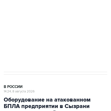
Росгвардии
Беспилотные технологии и ИИ на службе у
электросетевых объектов и агрокомплексов
Социальная реклама, АНО «Национальные приоритеты».
ИНН 7725383515 Erid: F7NfYUJCUneVdwcydK6A
Кабмин РФ разрешил до 1 июля 2027 года
импорт, выпуск и обращение бензина Евро 2,
Евро 3, Евро 4
В РОССИИ
14:24, 8 августа 2026
Оборудование на атакованном
БПЛА предприятии в Сызрани