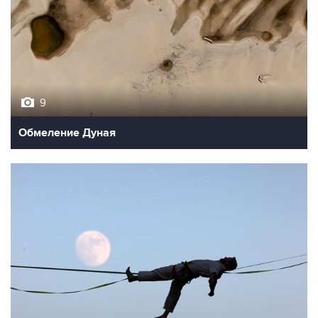
9
Обмеление Дуная