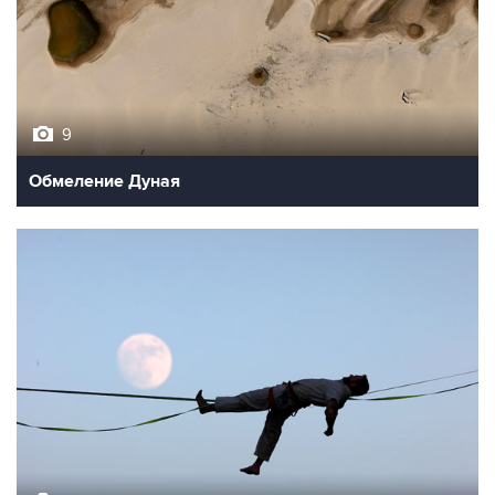
9
Обмеление Дуная