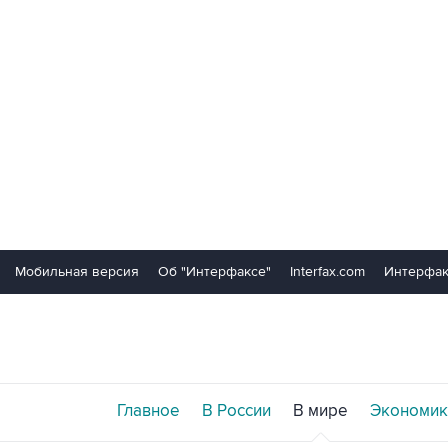
Мобильная версия
Об "Интерфаксе"
Interfax.com
Интерфак
Главное
В России
В мире
Экономик