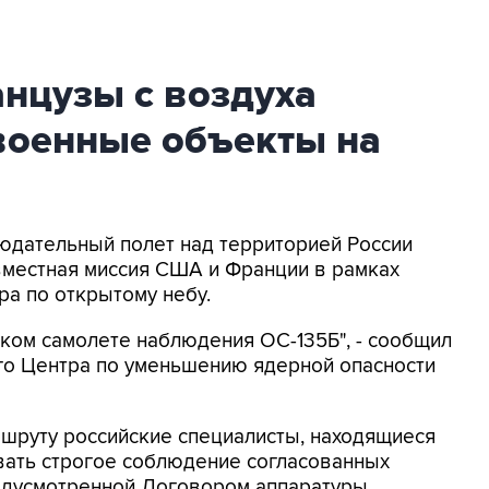
нцузы с воздуха
военные объекты на
людательный полет над территорией России
овместная миссия США и Франции в рамках
а по открытому небу.
ком самолете наблюдения ОС-135Б", - сообщил
го Центра по уменьшению ядерной опасности
ршруту российские специалисты, находящиеся
овать строгое соблюдение согласованных
едусмотренной Договором аппаратуры