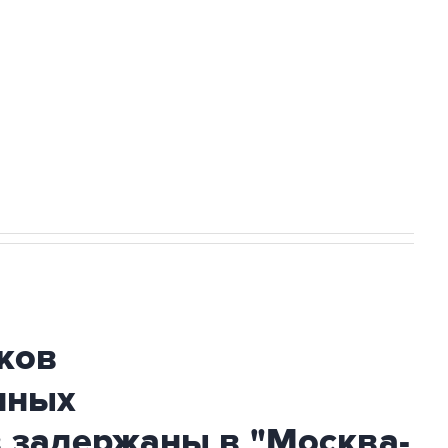
а службе у электросетевых объектов и
НН 7725383515 Erid: F7NfYUJCUneVdwcydK6A
огибшем в результате атаки ВСУ на
ков
нных
 задержаны в "Москва-