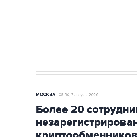
Беспилотные технологии и ИИ н
агрокомплексов
Социальная реклама, АНО «Национальные приоритеты».
И
Аксенов сообщил о четвертом п
Крым
МОСКВА
09:50, 7 августа 2026
Более 20 сотрудни
незарегистрирова
криптообменников