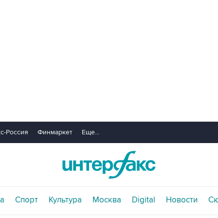
с-Россия
Финмаркет
Еще...
а
Спорт
Культура
Москва
Digital
Новости
С