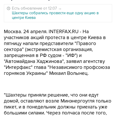
Есть обновление от 12:07
→
Шахтеры собрались провести еще одну акцию в
центре Киева
Москва. 24 апреля. INTERFAX.RU - На
участников акций протеста в центре Киева в
пятницу напали представители "Правого
сектора" (экстремистская организация,
запрещенная в РФ судом - "ИФ") и
"Автомайдана Хаджинова", заявил агентству
"Интерфакс" глава "Независимого профсоюза
горняков Украины" Михаил Волынец.
"Шахтеры приняли решение, что они едут
домой, оставляют возле Минэнергоугля только
пикет, и в понедельник должны приехать уже
большими силами. Через полчаса после того,
как покинули место, на стоянке автобусов, на
шахтеров было осуществлено нападение.