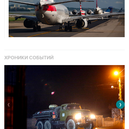
ХРОНИКИ СОБЫТИЙ
❮
❯