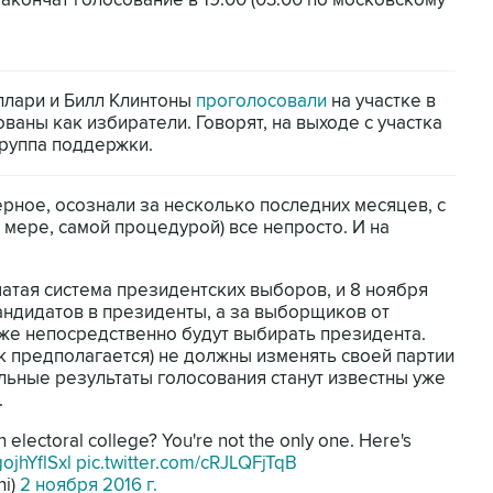
закончат голосование в 19:00 (03:00 по московскому
ллари и Билл Клинтоны
проголосовали
на участке в
ваны как избиратели. Говорят, на выходе с участка
группа поддержки.
ерное, осознали за несколько последних месяцев, с
мере, самой процедурой) все непросто. И на
атая система президентских выборов, и 8 ноября
андидатов в президенты, а за выборщиков от
уже непосредственно будут выбирать президента.
к предполагается) не должны изменять своей партии
льные результаты голосования станут известны уже
.
electoral college? You're not the only one. Here's
gojhYflSxl
pic.twitter.com/cRJLQFjTqB
ni)
2 ноября 2016 г.