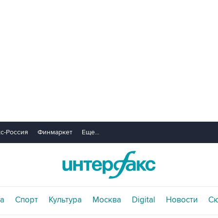
с-Россия
Финмаркет
Еще...
а
Спорт
Культура
Москва
Digital
Новости
С