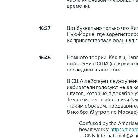
числе ключевой - Флорида - 
времени).
Вот буквально только что Хи
16:27
Нью-Йорке, где зарегистриро
их приветствовала большая 
Немного теории. Как вы, нав
16:45
выборами в США (по крайней 
последнем этапе тоже.
В США действует двухступенч
избиратели голосуют не за к
штатов, которые в декабре 
Тем не менее выборщики (ка
- таким образом, предварите
8 ноября (9 утром по Москве)
Confused by the American 
how it works:
https://t.co/
— CNN International (@cn