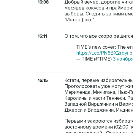
Добрый вечер, дорогие читат
16:08
месяцев кокусов и праймери
выборы. Следить за ними вме
"Интерфакс".
О том, что все скоро решится
16:11
TIME’s new cover: The end
https://t.co/PN6BX2rqyi
p
— TIME (@TIME)
3 ноября
Кстати, первые избирательн
16:15
Проголосовать уже могут жи
Мэриленда, Мичигана, Нью-Г
Каролины и части Теннеси. Р
Западной Вирджинии и Вермо
Джерси и Вирджинии, Индиане
Первыми закроются избирател
восточному времени (02:00 п