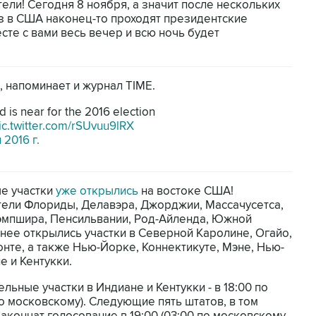
ели! Сегодня 8 ноября, а значит после нескольких
з в США наконец-то проходят президентские
сте с вами весь вечер и всю ночь будет
, напоминает и журнал TIME.
 is near for the 2016 election
ic.twitter.com/rSUvuu9lRX
 2016 г.
ые участки
уже открылись
на востоке США!
тели Флориды, Делавэра, Джорджии, Массачусетса,
эмпшира, Пенсильвании, Род-Айленда, Южной
анее открылись участки в Северной Каролине, Огайо,
нте, а также Нью-Йорке, Коннектикуте, Мэне, Нью-
 и Кентукки.
ьные участки в Индиане и Кентукки - в 18:00 по
о московскому). Следующие пять штатов, в том