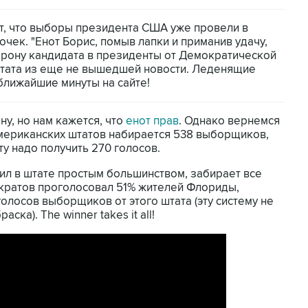
ят, что выборы президента США уже провели в
чек. "Енот Борис, помыв лапки и приманив удачу,
орону кандидата в президенты от Демократической
цитата из еще не вышедшей новости. Леденящие
ближайшие минуты на сайте!
у, но нам кажется, что
енот прав
. Однако вернемся
американских штатов набирается 538 выборщиков,
у надо получить 270 голосов.
дил в штате простым большинством, забирает все
мократов проголосовал 51% жителей Флориды,
олосов выборщиков от этого штата (эту систему не
ска). The winner takes it all!