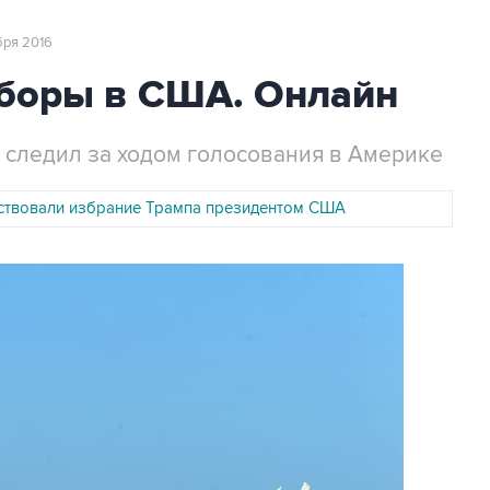
ября 2016
боры в США. Онлайн
 следил за ходом голосования в Америке
ствовали избрание Трампа президентом США