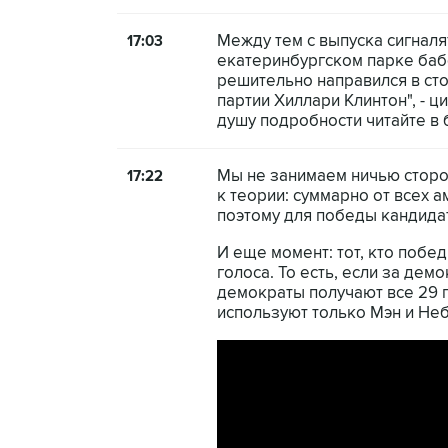
Между тем с выпуска сигнал
17:03
екатеринбургском парке бабо
решительно направился в ст
партии Хиллари Клинтон", - 
душу подробности читайте в 
Мы не занимаем ничью сторон
17:22
к теории: суммарно от всех 
поэтому для победы кандидат
И еще момент: тот, кто побе
голоса. То есть, если за де
демократы получают все 29 г
используют только Мэн и Небра