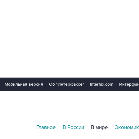
Мобильная версия
Об "Интерфаксе"
Interfax.com
Интерфак
Главное
В России
В мире
Экономик