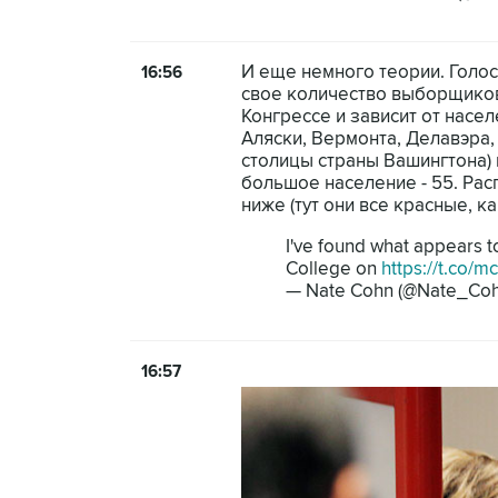
И еще немного теории. Голос
16:56
свое количество выборщиков
Конгрессе и зависит от насе
Аляски, Вермонта, Делавэра,
столицы страны Вашингтона) 
большое население - 55. Ра
ниже (тут они все красные, к
I've found what appears to
College on
https://t.co/m
— Nate Cohn (@Nate_Co
16:57