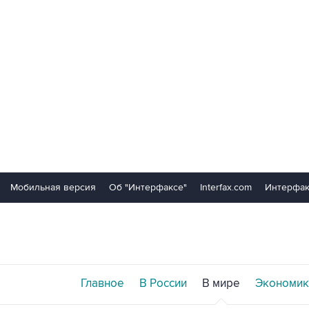
Мобильная версия
Об "Интерфаксе"
Interfax.com
Интерфак
Главное
В России
В мире
Экономик