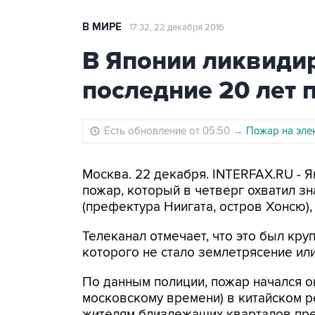
В МИРЕ
17:32, 22 декабря 2016
В Японии ликвиди
последние 20 лет 
Есть обновление от 05:50
→
Пожар на эле
Москва. 22 декабря. INTERFAX.RU - 
пожар, который в четверг охватил з
(префектура Ниигата, остров Хонсю)
Телеканал отмечает, что это был кру
которого не стало землетрясение или
По данным полиции, пожар начался ок
московскому времени) в китайском р
жителям близлежащих кварталов пре