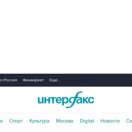
с-Россия
Финмаркет
Еще...
а
Спорт
Культура
Москва
Digital
Новости
С