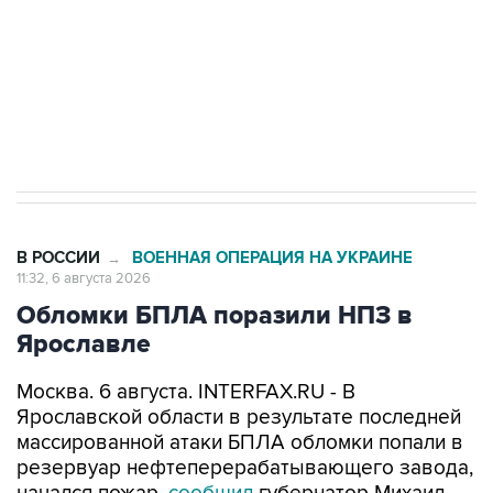
выходят на мировые рынки
Социальная реклама, АНО «Национальные приоритеты».
ИНН 7725383515 Erid: F7NfYUJCUneVdTRF8PRs
Трамп заявил, что переговоры с Ираном
начнутся в понедельник
В РОССИИ
ВОЕННАЯ ОПЕРАЦИЯ НА УКРАИНЕ
→
11:32, 6 августа 2026
Обломки БПЛА поразили НПЗ в
Ярославле
Москва. 6 августа. INTERFAX.RU - В
Ярославской области в результате последней
массированной атаки БПЛА обломки попали в
резервуар нефтеперерабатывающего завода,