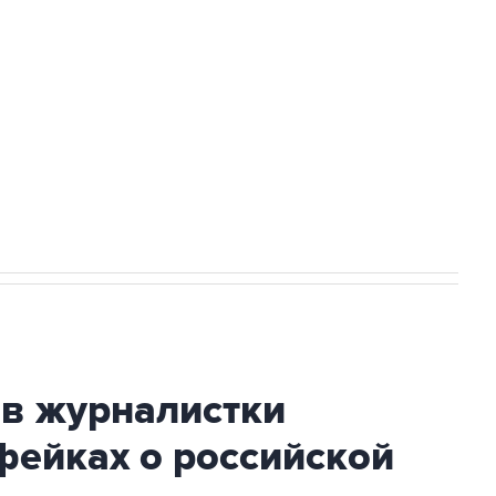
а службе у электросетевых объектов и
НН 7725383515 Erid: F7NfYUJCUneVdwcydK6A
огибшем в результате атаки ВСУ на
ив журналистки
фейках о российской