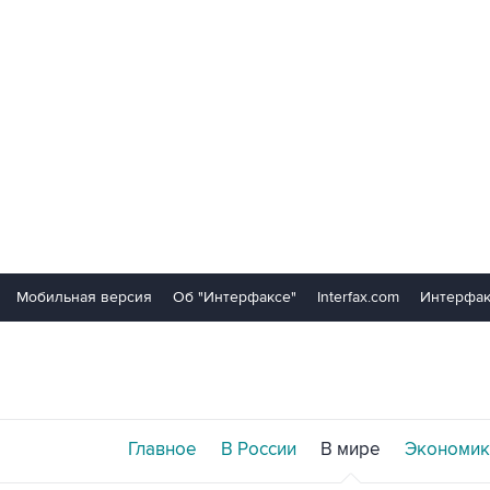
Мобильная версия
Об "Интерфаксе"
Interfax.com
Интерфак
Главное
В России
В мире
Экономик