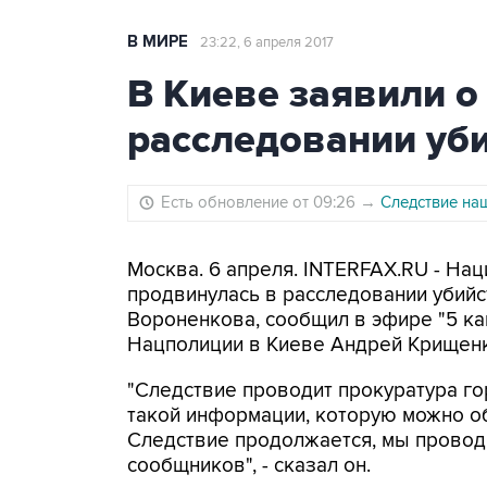
В МИРЕ
23:22, 6 апреля 2017
В Киеве заявили о
расследовании уб
Есть обновление от 09:26
→
Следствие на
Москва. 6 апреля. INTERFAX.RU - На
продвинулась в расследовании убийс
Вороненкова, сообщил в эфире "5 ка
Нацполиции в Киеве Андрей Крищенк
"Следствие проводит прокуратура го
такой информации, которую можно обн
Следствие продолжается, мы проводи
сообщников", - сказал он.