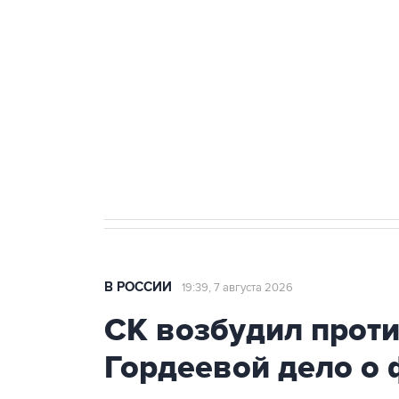
Беспилотные технологии и ИИ н
агрокомплексов
Социальная реклама, АНО «Национальные приоритеты».
И
Аксенов сообщил о четвертом п
Крым
В РОССИИ
19:39, 7 августа 2026
СК возбудил прот
Гордеевой дело о 