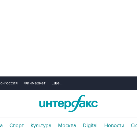
с-Россия
Финмаркет
Еще...
а
Спорт
Культура
Москва
Digital
Новости
С