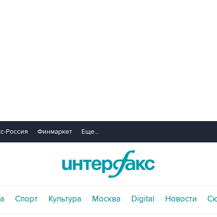
с-Россия
Финмаркет
Еще...
а
Спорт
Культура
Москва
Digital
Новости
С