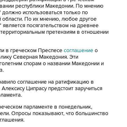
вании республики Македонии. По мнению
 должно использоваться только по
 области. По их мнению, любое другое
 является посягательством на древнее
к территориальным претензиям в отношении
али в греческом Преспесе
соглашение
о
лику Северная Македония. Эти
голетним спорам о названии Македонии и
з.
равило соглашение на ратификацию в
и Алексису Ципрасу предстоит заручиться
ламента.
реческом парламенте в понедельник,
дели. Опросы показывают, что большинство
глашения.