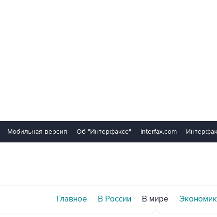
Мобильная версия
Об "Интерфаксе"
Interfax.com
Интерфак
Главное
В России
В мире
Экономик