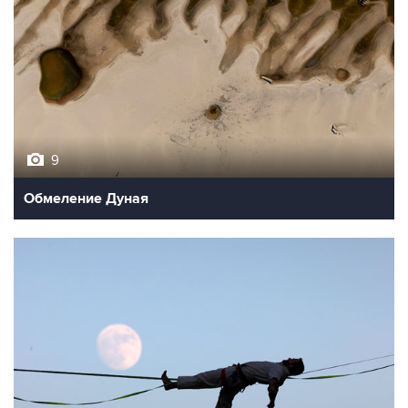
9
Обмеление Дуная