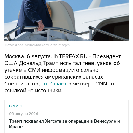
Фото: Anna Moneymaker/Getty Images
Москва. 6 августа. INTERFAX.RU - Президент
США Дональд Трамп испытал гнев, узнав об
утечке в СМИ информации о сильно
сократившихся американских запасах
боеприпасов,
сообщает
в четверг CNN со
ссылкой на источники.
В МИРЕ
06 августа 2026
Трамп похвалил Хегсета за операции в Венесуэле и
Иране