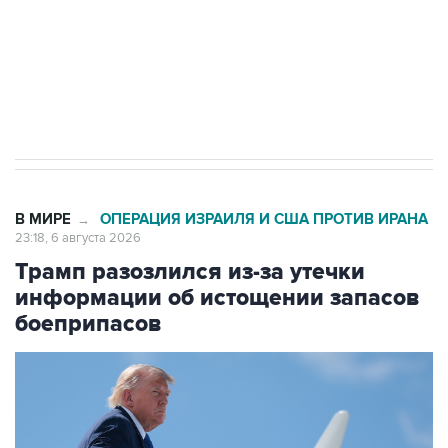
Социальная реклама, АНО «Национальные приоритеты».
ИНН 7725383515 Erid: F7NfYUJCUneVdTRF8PRs
Аксенов сообщил о четвертом погибшем в
результате атаки ВСУ на Крым
В МИРЕ
ОПЕРАЦИЯ ИЗРАИЛЯ И США ПРОТИВ ИРАНА
→
23:18, 6 августа 2026
Трамп разозлился из-за утечки
информации об истощении запасов
боеприпасов