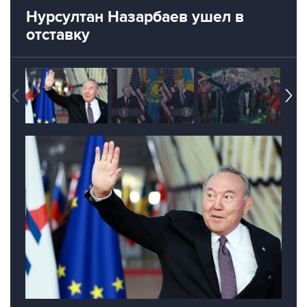
Нурсултан Назарбаев ушел в
отставку