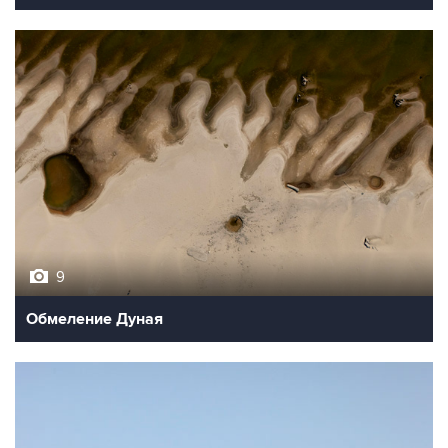
9
Обмеление Дуная