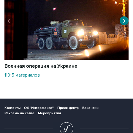
❮
❯
Военная операция на Украине
О
11015 материалов
3
Контакты
Об "Интерфаксе"
Пресс-центр
Вакансии
Реклама на сайте
Мероприятия
Copyright © 1991—2026 Interfax. Все права защищены. Сетевое издание