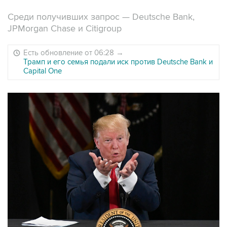
Среди получивших запрос — Deutsche Bank,
JPMorgan Chase и Citigroup
Есть обновление от 06:28
→
Трамп и его семья подали иск против Deutsche Bank и
Capital One