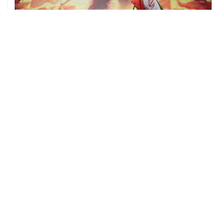
07 августа, 01:09
Трамп заявил, что ракеты Patriot нужны не только
Украине, но и самим США
07 августа, 01:03
Президент США заявил о прогрессе в украинском
урегулировании
06 августа, 23:18
Трамп разозлился из-за утечки информации об
истощении запасов боеприпасов