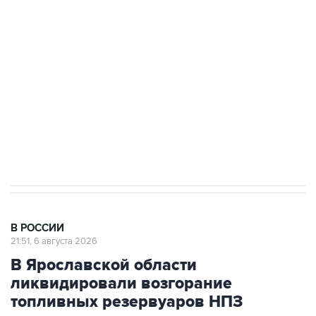
Росгвардии
Как российские медицинские технологии
выходят на мировые рынки
Социальная реклама, АНО «Национальные приоритеты».
ИНН 7725383515 Erid: F7NfYUJCUneVdTRF8PRs
Аксенов сообщил о четвертом погибшем в
результате атаки ВСУ на Крым
В РОССИИ
21:51, 6 августа 2026
В Ярославской области
ликвидировали возгорание
топливных резервуаров НПЗ