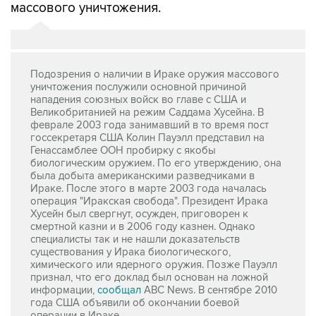
массового уничтожения.
Подозрения о наличии в Ираке оружия массового
уничтожения послужили основной причиной
нападения союзных войск во главе с США и
Великобританией на режим Саддама Хусейна. В
феврале 2003 года занимавший в то время пост
госсекретаря США Колин Пауэлл представил на
Генассамблее ООН пробирку с якобы
биологическим оружием. По его утверждению, она
была добыта американскими разведчиками в
Ираке. После этого в марте 2003 года началась
операция "Иракская свобода". Президент Ирака
Хусейн был свергнут, осужден, приговорен к
смертной казни и в 2006 году казнен. Однако
специалисты так и не нашли доказательств
существования у Ирака биологического,
химического или ядерного оружия. Позже Пауэлл
признал, что его доклад был основан на ложной
информации,
сообщал
ABC News. В сентябре 2010
года США объявили об окончании боевой
операции в Ираке.