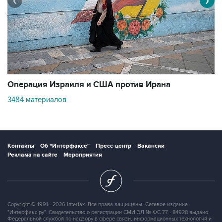
❮
❯
В
Операция Израиля и США против Ирана
1
3484 материалов
Контакты
Об "Интерфаксе"
Пресс-центр
Вакансии
Реклама на сайте
Мероприятия
Copyright © 1991—2026 Interfax. Все права защищены. Сетевое издание
"Интерфакс.ру". Свидетельство о регистрации СМИ ЭЛ № ФС 77 - 84928 выдано
Федеральной службой по надзору в сфере связи, информационных технологий и