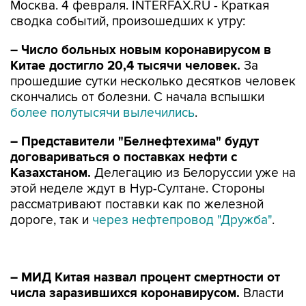
Москва. 4 февраля. INTERFAX.RU - Краткая
сводка событий, произошедших к утру:
– Число больных новым коронавирусом в
Китае достигло 20,4 тысячи человек.
За
прошедшие сутки несколько десятков человек
скончались от болезни. С начала вспышки
более полутысячи вылечились
.
– Представители "Белнефтехима" будут
договариваться о поставках нефти с
Казахстаном.
Делегацию из Белоруссии уже на
этой неделе ждут в Нур-Султане. Стороны
рассматривают поставки как по железной
дороге, так и
через нефтепровод "Дружба"
.
– МИД Китая назвал процент смертности от
числа заразившихся коронавирусом.
Власти
страны назвали смертность от вируса
достаточно низкой. Китай уверен, что
сможет