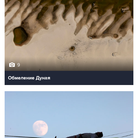
9
Обмеление Дуная