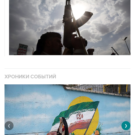
ХРОНИКИ СОБЫТИЙ
❮
❯