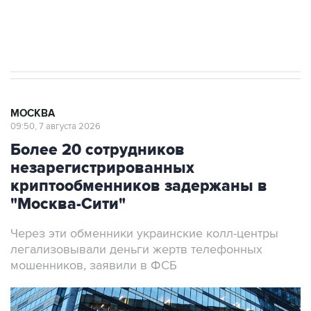
Аксенов сообщил о четвертом погибшем в
результате атаки ВСУ на Крым
МОСКВА
09:50, 7 августа 2026
Более 20 сотрудников
незарегистрированных
криптообменников задержаны в
"Москва-Сити"
Через эти обменники украинские колл-центры
легализовывали деньги жертв телефонных
мошенников, заявили в ФСБ