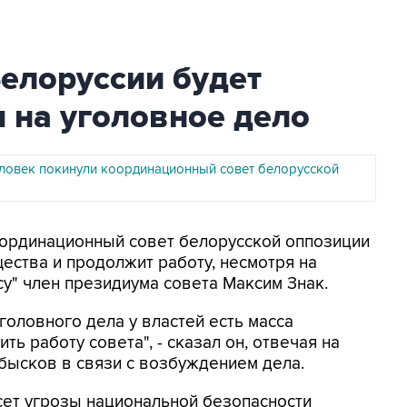
елоруссии будет
я на уголовное дело
ловек покинули координационный совет белорусской
Координационный совет белорусской оппозиции
ства и продолжит работу, несмотря на
у" член президиума совета Максим Знак.
головного дела у властей есть масса
ть работу совета", - сказал он, отвечая на
бысков в связи с возбуждением дела.
есет угрозы национальной безопасности