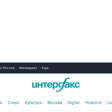
с-Россия
Финмаркет
Еще...
а
Спорт
Культура
Москва
Digital
Новости
С