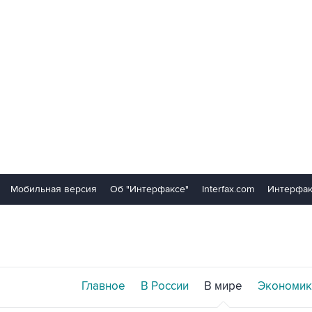
Мобильная версия
Об "Интерфаксе"
Interfax.com
Интерфак
Главное
В России
В мире
Экономик