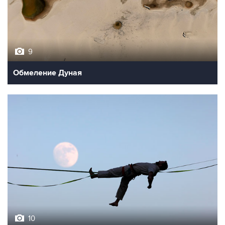
9
Обмеление Дуная
10