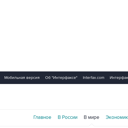
Мобильная версия
Об "Интерфаксе"
Interfax.com
Интерфак
Главное
В России
В мире
Экономик