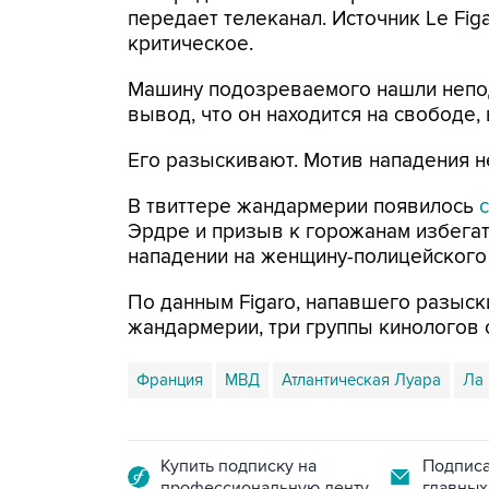
передает телеканал. Источник Le Fig
критическое.
Машину подозреваемого нашли непод
вывод, что он находится на свободе
Его разыскивают. Мотив нападения н
В твиттере жандармерии появилось
Эрдре и призыв к горожанам избега
нападении на женщину-полицейского
По данным Figaro, напавшего разыс
жандармерии, три группы кинологов с
Франция
МВД
Атлантическая Луара
Ла
Купить подписку на
Подписа
профессиональную ленту
главных