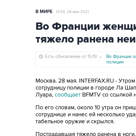
В МИРЕ
13:50, 28 мая 2021
Во Франции женщ
тяжело ранена не
Есть обновление от 15:19
→
Во Франции з
полиции
Москва. 28 мая. INTERFAX.RU - Утро
сотрудницу полиции в городе Ла Ша
Луара,
сообщает
BFMTV со ссылкой н
По его словам, около 10 утра он при
сотруднице и нанес ей несколько уда
табельное оружие и скрылся.
Пострадавшая тяжело ранена в ноги. 