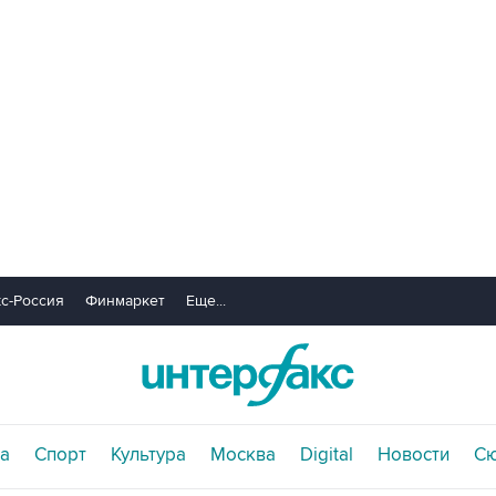
с-Россия
Финмаркет
Еще...
а
Спорт
Культура
Москва
Digital
Новости
С