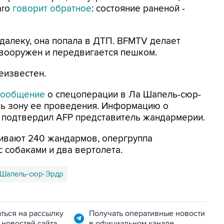
aro
говорит обратное
: состояние раненой -
алеку, она попала в ДТП. BFMTV делает
, вооружен и передвигается пешком.
еизвестен.
сообщение
о спецоперации в Ла Шапель-сюр-
ть зону ее проведения. Информацию о
 подтвердил АFP представитель жандармерии.
кивают 240 жандармов, опергруппа
 собаками и два вертолета.
 Шапель-сюр-Эрдр
ться на рассылку
Получать оперативные новости
 новостей сайта
в официальном канале