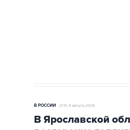
ФСБ сообщила о задержании в 
теракт на объекте Росгвардии
Как российские медицинские т
Социальная реклама, АНО «Национальные приоритеты».
И
Аксенов сообщил о четвертом п
Крым
В РОССИИ
21:51, 6 августа 2026
В Ярославской об