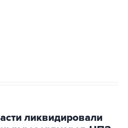
Приморье подростков, готовивших
ехнологии выходят на мировые рынки
НН 7725383515 Erid: F7NfYUJCUneVdTRF8PRs
огибшем в результате атаки ВСУ на
ласти ликвидировали