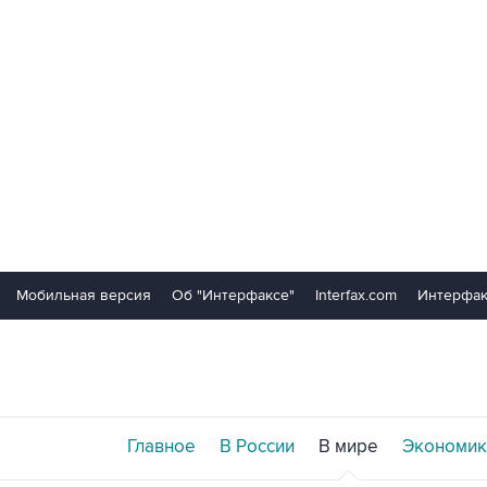
Мобильная версия
Об "Интерфаксе"
Interfax.com
Интерфак
Главное
В России
В мире
Экономик