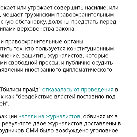
трекает или угрожает совершить насилие, или
, мешает грузинским правоохранительным
асную обстановку, должны предстать перед
ципами верховенства закона.
 и правоохранительные органы
тить тех, кто пользуется конституционным
мнение, защитить журналистов, которые
ами свободной прессы, и публично осудить
заявлении иностранного дипломатического
"Тбилиси прайд"
отказалась от проведения
в
к как "бездействие властей поставило под
ей".
тракции
напали на журналистов
, обвиняя их в
 результате двое журналистов доставлены в
отрудников СМИ было возбуждено уголовное