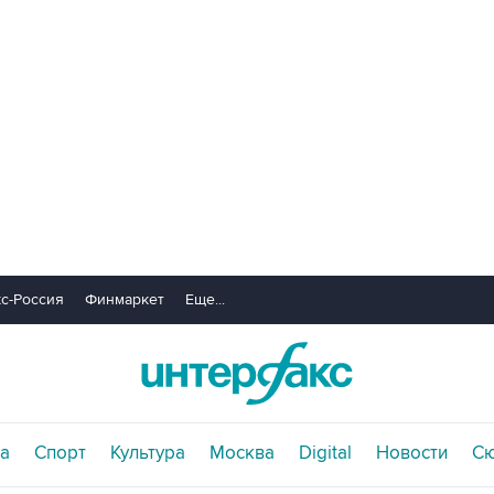
с-Россия
Финмаркет
Еще...
а
Спорт
Культура
Москва
Digital
Новости
С