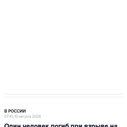
Число жертв атаки БПЛА на Белгород выросло
до пяти
Беспилотные технологии и ИИ на службе у
электросетевых объектов и агрокомплексов
Социальная реклама, АНО «Национальные приоритеты».
ИНН 7725383515 Erid: F7NfYUJCUneVdwcydK6A
Путин вывел "Шереметьево" из
стратегического списка с целью снять
препятствие для приватизации
В РОССИИ
07:10, 10 августа 2026
Один человек погиб при взрыве на