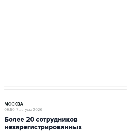
ФСБ сообщила о задержании в Приморье
подростков, готовивших теракт на объекте
Росгвардии
Беспилотные технологии и ИИ на службе у
электросетевых объектов и агрокомплексов
Социальная реклама, АНО «Национальные приоритеты».
ИНН 7725383515 Erid: F7NfYUJCUneVdwcydK6A
Аксенов сообщил о четвертом погибшем в
результате атаки ВСУ на Крым
МОСКВА
09:50, 7 августа 2026
Более 20 сотрудников
незарегистрированных