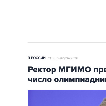
Как российские медицинские т
Социальная реклама, АНО «Национальные приоритеты».
И
Трамп заявил, что переговоры 
В РОССИИ
13:58, 6 августа 2026
Ректор МГИМО пре
число олимпиадни