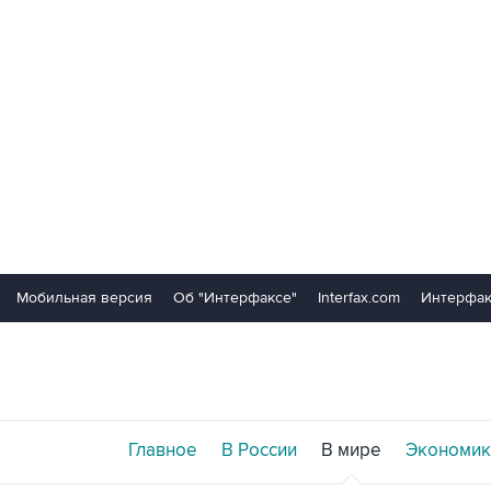
Мобильная версия
Об "Интерфаксе"
Interfax.com
Интерфак
Главное
В России
В мире
Экономик