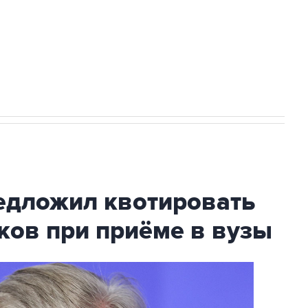
ехнологии выходят на мировые рынки
НН 7725383515 Erid: F7NfYUJCUneVdTRF8PRs
с Ираном начнутся в понедельник
дложил квотировать
ков при приёме в вузы