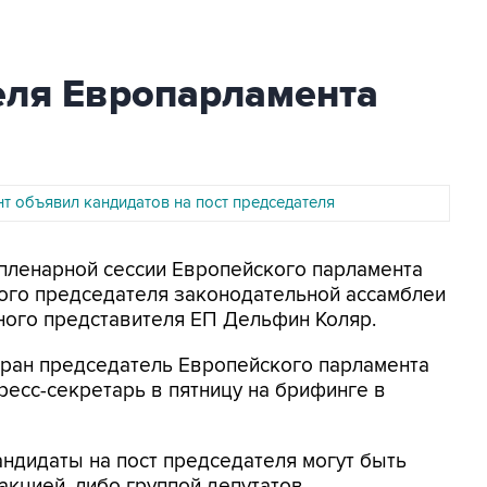
еля Европарламента
т объявил кандидатов на пост председателя
а пленарной сессии Европейского парламента
вого председателя законодательной ассамблеи
ного представителя ЕП Дельфин Коляр.
збран председатель Европейского парламента
пресс-секретарь в пятницу на брифинге в
андидаты на пост председателя могут быть
кцией, либо группой депутатов,