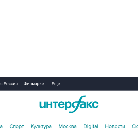
с-Россия
Финмаркет
Еще...
а
Спорт
Культура
Москва
Digital
Новости
С