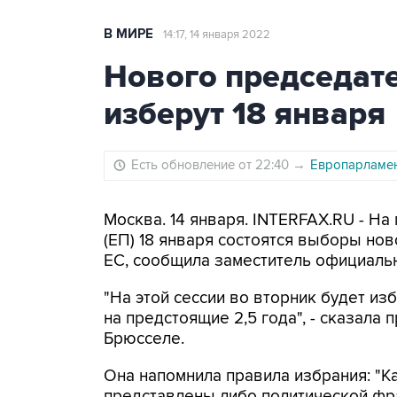
В МИРЕ
14:17, 14 января 2022
Нового председат
изберут 18 января
Есть обновление от 22:40
→
Европарламен
Москва. 14 января. INTERFAX.RU - Н
(ЕП) 18 января состоятся выборы но
ЕС, сообщила заместитель официаль
"На этой сессии во вторник будет и
на предстоящие 2,5 года", - сказала 
Брюсселе.
Она напомнила правила избрания: "К
представлены либо политической фра