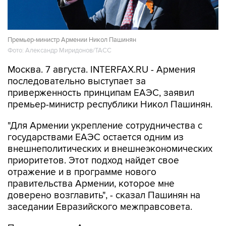
Премьер-министр Армении Никол Пашинян
Фото: Александр Миридонов/ТАСС
Москва. 7 августа. INTERFAX.RU - Армения
последовательно выступает за
приверженность принципам ЕАЭС, заявил
премьер-министр республики Никол Пашинян.
"Для Армении укрепление сотрудничества с
государствами ЕАЭС остается одним из
внешнеполитических и внешнеэкономических
приоритетов. Этот подход найдет свое
отражение и в программе нового
правительства Армении, которое мне
доверено возглавить", - сказал Пашинян на
заседании Евразийского межправсовета.
По его словам, Армения последовательно
выступает за приверженность тем принципам,