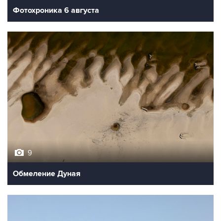
9
Обмеление Дуная