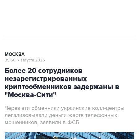
Аксенов сообщил о четвертом погибшем в
результате атаки ВСУ на Крым
МОСКВА
09:50, 7 августа 2026
Более 20 сотрудников
незарегистрированных
криптообменников задержаны в
"Москва-Сити"
Через эти обменники украинские колл-центры
легализовывали деньги жертв телефонных
мошенников, заявили в ФСБ