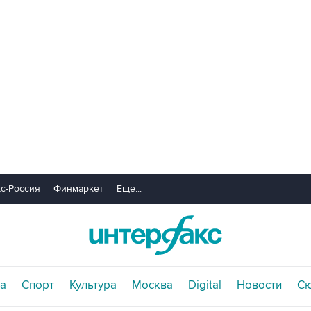
с-Россия
Финмаркет
Еще...
а
Спорт
Культура
Москва
Digital
Новости
С