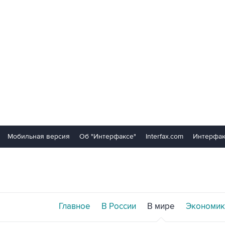
Мобильная версия
Об "Интерфаксе"
Interfax.com
Интерфак
Главное
В России
В мире
Экономик