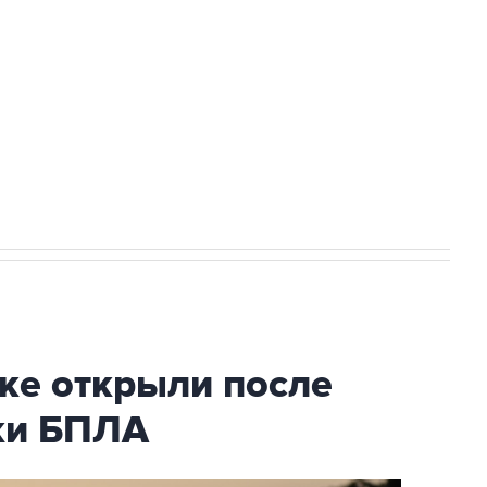
а службе у электросетевых объектов и
НН 7725383515 Erid: F7NfYUJCUneVdwcydK6A
2027 года импорт, выпуск и обращение
ке открыли после
аки БПЛА