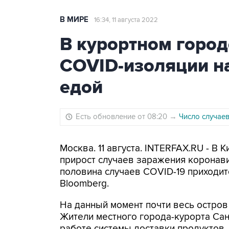
В МИРЕ
16:34, 11 августа 2022
В курортном город
COVID-изоляции н
едой
Есть обновление от 08:20
→
Число случае
Москва. 11 августа. INTERFAX.RU - В
прирост случаев заражения коронави
половина случаев COVID-19 приходит
Bloomberg.
На данный момент почти весь остров
Жители местного города-курорта Сан
работе системы доставки продуктов.