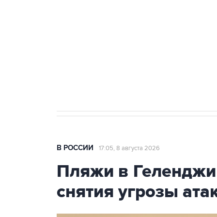
Беспилотные технологии и ИИ н
агрокомплексов
Социальная реклама, АНО «Национальные приоритеты».
И
Кабмин РФ разрешил до 1 июля 
бензина Евро 2, Евро 3, Евро 4
В РОССИИ
17:05, 8 августа 2026
Пляжи в Геленджи
снятия угрозы ат