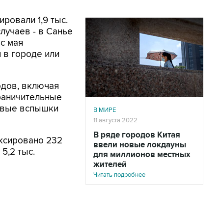
ровали 1,9 тыс.
случаев - в Санье
с мая
 в городе или
одов, включая
раничительные
новые вспышки
В МИРЕ
11 августа 2022
В ряде городов Китая
иксировано 232
ввели новые локдауны
5,2 тыс.
для миллионов местных
жителей
Читать подробнее