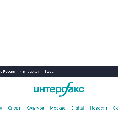
с-Россия
Финмаркет
Еще...
а
Спорт
Культура
Москва
Digital
Новости
С