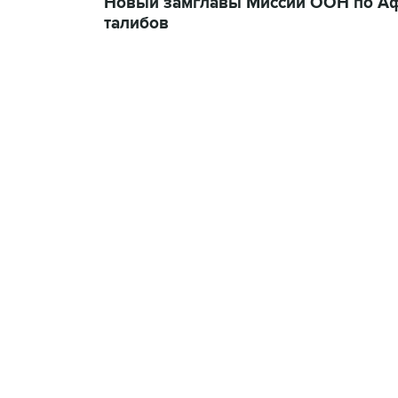
Новый замглавы Миссии ООН по Афг
талибов