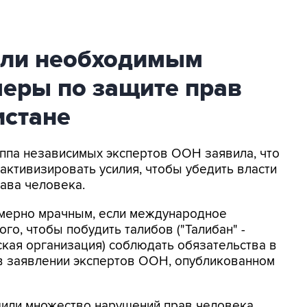
чли необходимым
меры по защите прав
истане
руппа независимых экспертов ООН заявила, что
ктивизировать усилия, чтобы убедить власти
ава человека.
мерно мрачным, если международное
го, чтобы побудить талибов ("Талибан" -
кая организация) соблюдать обязательства в
я в заявлении экспертов ООН, опубликованном
шили множество нарушений прав человека,