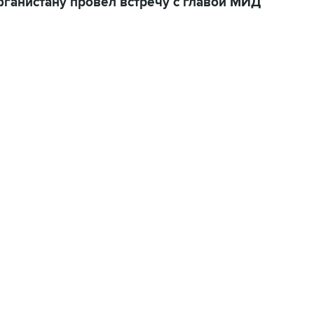
анистану провел встречу с главой МИД
02:59, 9 августа 2026