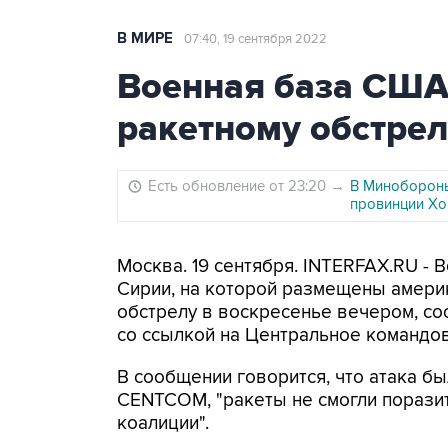
В МИРЕ
07:40, 19 сентября 2022
Военная база США
ракетному обстрел
Есть обновление от 23:20
→
В Минобороны
провинции Хо
Москва. 19 сентября. INTERFAX.RU - 
Сирии, на которой размещены америк
обстрелу в воскресенье вечером, со
со ссылкой на Центральное команд
В сообщении говорится, что атака бы
CENTCOM, "ракеты не смогли порази
коалиции".