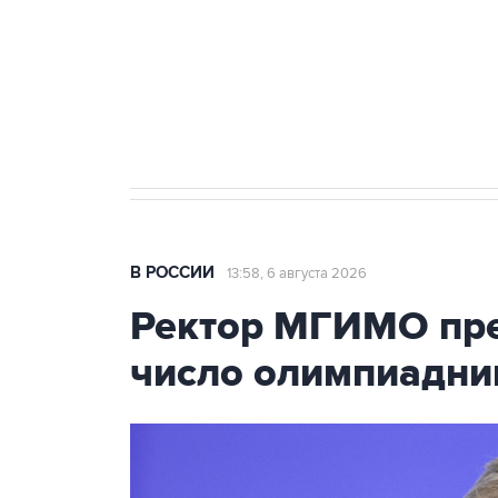
Как российские медицинские т
Социальная реклама, АНО «Национальные приоритеты».
И
Трамп заявил, что переговоры 
В РОССИИ
13:58, 6 августа 2026
Ректор МГИМО пре
число олимпиадни