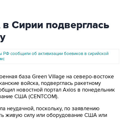
 в Сирии подверглась
у
 РФ сообщили об активизации боевиков в сирийской
мс
Военная база Green Village на северо-востоке
анские войска, подверглась ракетному
общил новостной портал Axios в понедельник
ование США (CENTCOM).
ла неудачной, поскольку, по заявлению
ть живую силу или оборудование США или