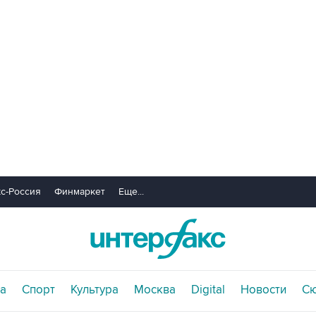
с-Россия
Финмаркет
Еще...
а
Спорт
Культура
Москва
Digital
Новости
С