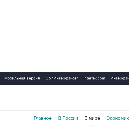
Мобильная версия
Об "Интерфаксе"
Interfax.com
Интерфак
Главное
В России
В мире
Экономик