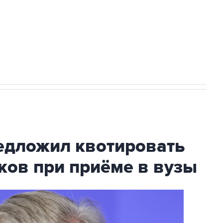
ехнологии выходят на мировые рынки
НН 7725383515 Erid: F7NfYUJCUneVdTRF8PRs
с Ираном начнутся в понедельник
дложил квотировать
ков при приёме в вузы