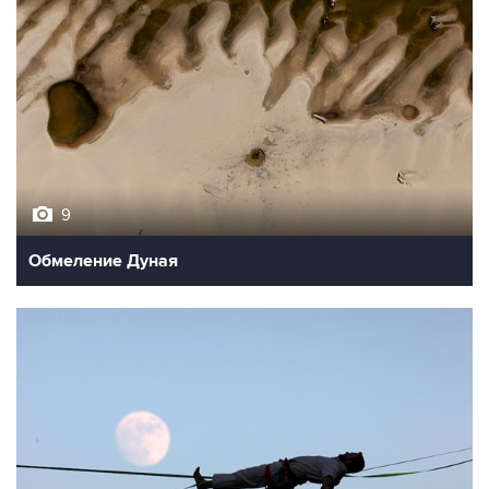
9
Обмеление Дуная