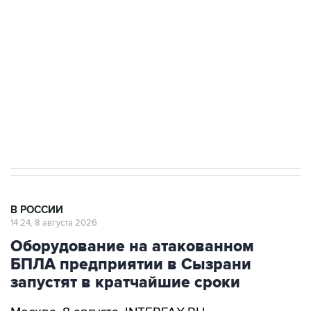
Беспилотные технологии и ИИ на службе у
электросетевых объектов и агрокомплексов
Социальная реклама, АНО «Национальные приоритеты».
ИНН 7725383515 Erid: F7NfYUJCUneVdwcydK6A
Кабмин РФ разрешил до 1 июля 2027 года
импорт, выпуск и обращение бензина Евро 2,
Евро 3, Евро 4
В РОССИИ
14:24, 8 августа 2026
Оборудование на атакованном
БПЛА предприятии в Сызрани
запустят в кратчайшие сроки