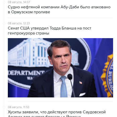
08 августа, 14:07
Судно нефтяной компании Абу-Даби было атаковано
в Ормузском проливе
08 августа, 12:23
Сенат США утвердил Тодда Бланша на пост
генпрокурора страны
08 августа, 11:53
Хуситы заявили, что действуют против Саудовской
Аравии для снятия блокады с Йемена