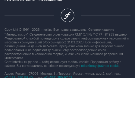
Copyright © 1991—2026 Interfax. Все права защищены. Сетевое издание
"Интерфакс.ру". Свидетельство о регистрации СМИ ЭЛ № ФС 77 - 84928 выдано
Федеральной службой по надзору в сфере связи, информационных технологий и
массовых коммуникаций (Роскомнадзор) 21.03.2023. Вся информация,
размещенная на данном веб-сайте, предназначена только для персонального
пользования и не подлежит дальнейшему воспроизведению и/или
распространению в какой-либо форме, иначе как с письменного разрешения
Интерфакса.
Сайт Interfax.ru (далее – сайт) использует файлы cookie. Продолжая работу с
сайтом, Вы соглашаетесь на сбор и последующую
обработку файлов cookie
.
Адрес: Россия, 127006, Москва, 1-я Тверская-Ямская улица, дом 2, стр.1, тел.:
+7 (499) 250-98-40
, факс:
+7 (499) 250-97-27
Продукты информационной группы
"Интерфакс"
Информация о компаниях, товарах и людях
СПАРК
X-Compliance
СКАУТ
Маркер
АСТРА