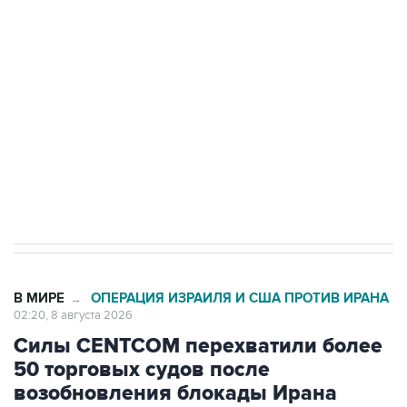
Беспилотные технологии и ИИ на службе у
электросетевых объектов и агрокомплексов
Социальная реклама, АНО «Национальные приоритеты».
ИНН 7725383515 Erid: F7NfYUJCUneVdwcydK6A
Кабмин РФ разрешил до 1 июля 2027 года
импорт, выпуск и обращение бензина Евро 2,
Евро 3, Евро 4
В МИРЕ
ОПЕРАЦИЯ ИЗРАИЛЯ И США ПРОТИВ ИРАНА
→
02:20, 8 августа 2026
Силы CENTCOM перехватили более
50 торговых судов после
возобновления блокады Ирана