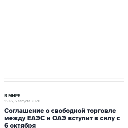
Путин сообщил о решении сосредоточить в
одних руках все службы тыла Минобороны
Как российские медицинские технологии
выходят на мировые рынки
Социальная реклама, АНО «Национальные приоритеты».
ИНН 7725383515 Erid: F7NfYUJCUneVdTRF8PRs
Трамп заявил, что переговоры с Ираном
начнутся в понедельник
В МИРЕ
16:46, 6 августа 2026
Соглашение о свободной торговле
между ЕАЭС и ОАЭ вступит в силу с
6 октября