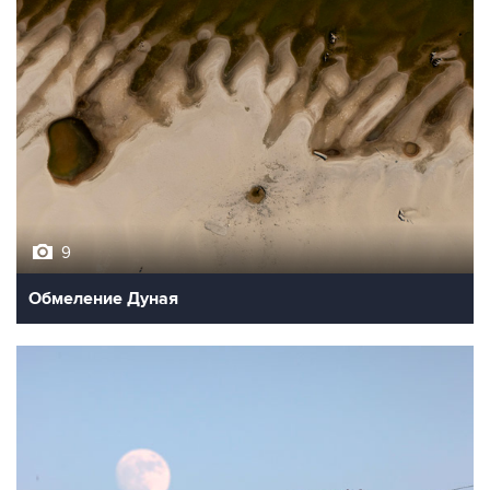
9
Обмеление Дуная