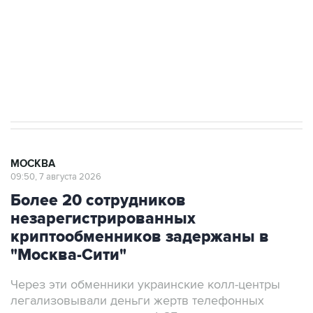
выходят на мировые рынки
Социальная реклама, АНО «Национальные приоритеты».
ИНН 7725383515 Erid: F7NfYUJCUneVdTRF8PRs
Аксенов сообщил о четвертом погибшем в
результате атаки ВСУ на Крым
МОСКВА
09:50, 7 августа 2026
Более 20 сотрудников
незарегистрированных
криптообменников задержаны в
"Москва-Сити"
Через эти обменники украинские колл-центры
легализовывали деньги жертв телефонных