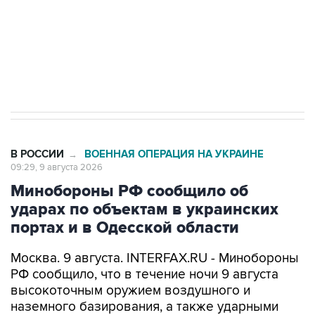
ИНН 7725383515 Erid: F7NfYUJCUneVdwcydK6A
Кабмин РФ разрешил до 1 июля 2027 года
импорт, выпуск и обращение бензина Евро 2,
Евро 3, Евро 4
В РОССИИ
ВОЕННАЯ ОПЕРАЦИЯ НА УКРАИНЕ
→
09:29, 9 августа 2026
Минобороны РФ сообщило об
ударах по объектам в украинских
портах и в Одесской области
Москва. 9 августа. INTERFAX.RU - Минобороны
РФ сообщило, что в течение ночи 9 августа
высокоточным оружием воздушного и
наземного базирования, а также ударными