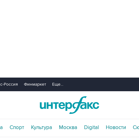
с-Россия
Финмаркет
Еще...
а
Спорт
Культура
Москва
Digital
Новости
С