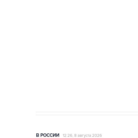
тыла Минобороны
ФСБ сообщила о задержании в 
теракт на объекте Росгвардии
Беспилотные технологии и ИИ н
агрокомплексов
Социальная реклама, АНО «Национальные приоритеты».
И
Кабмин РФ разрешил до 1 июля 
бензина Евро 2, Евро 3, Евро 4
В РОССИИ
12:26, 8 августа 2026