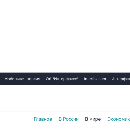
Мобильная версия
Об "Интерфаксе"
Interfax.com
Интерфак
Главное
В России
В мире
Экономик