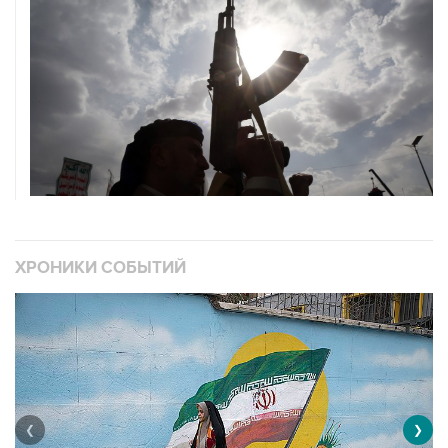
ХРОНИКИ СОБЫТИЙ
❮
❯