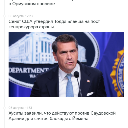
08 августа, 12:23
Сенат США утвердил Тодда Бланша на пост
генпрокурора страны
08 августа, 11:53
Хуситы заявили, что действуют против Саудовской
Аравии для снятия блокады с Йемена
08 августа, 11:04
Тайфун "Долфин" достиг юга Японии, пострадали пять