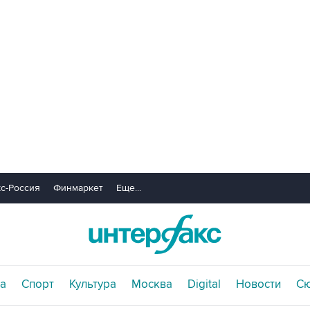
с-Россия
Финмаркет
Еще...
а
Спорт
Культура
Москва
Digital
Новости
С