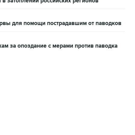
 в затоплении российских регионов
ервы для помощи пострадавшим от паводков
ам за опоздание с мерами против паводка