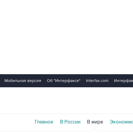
Мобильная версия
Об "Интерфаксе"
Interfax.com
Интерфак
Главное
В России
В мире
Экономик