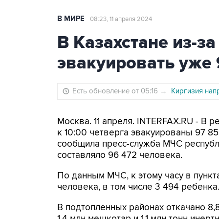
В МИРЕ
08:23, 11 апреля 2024
В Казахстане из-з
эвакуировать уже 
Есть обновление от 05:16
→
Киргизия нап
Москва. 11 апреля. INTERFAX.RU - В р
к 10:00 четверга эвакуированы 97 85
сообщила пресс-служба МЧС республи
составляло 96 472 человека.
По данным МЧС, к этому часу в пунк
человека, в том числе 3 494 ребенка
В подтопленных районах откачано 8,
1,4 млн мешкотар и 1,1 млн тонн инерт