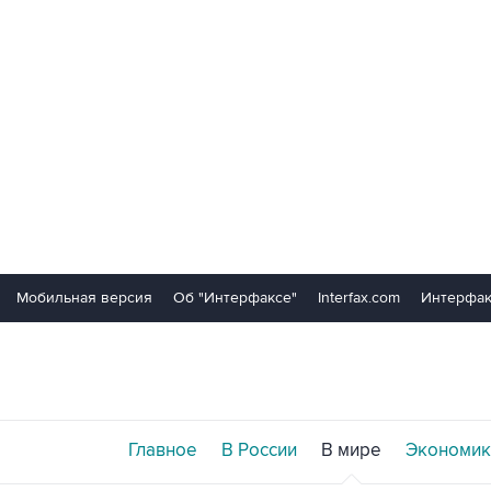
Мобильная версия
Об "Интерфаксе"
Interfax.com
Интерфак
Главное
В России
В мире
Экономик