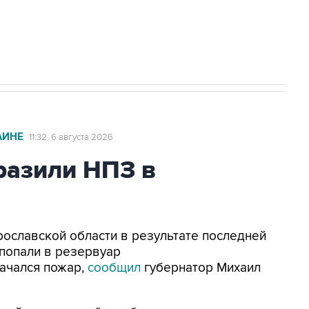
с Ираном начнутся в понедельник
АИНЕ
11:32, 6 августа 2026
азили НПЗ в
Ярославской области в результате последней
попали в резервуар
ачался пожар,
сообщил
губернатор Михаил