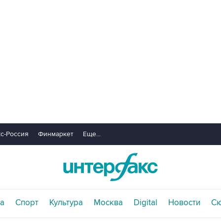
с-Россия
Финмаркет
Еще...
а
Спорт
Культура
Москва
Digital
Новости
С