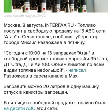
Фото: Максим Чурусов/ТАСС
Москва. 8 августа. INTERFAX.RU - Топливо
поступит в свободную продажу на 13 АЗС сети
"Атан" в Севастополе, сообщил губернатор
города Михаил Развожаев в пятницу.
"Сегодня с 10:00 на 13 заправках "Атан" в
свободной продаже топливо марок Аи-95 Ultra,
ДТ Ultra, ДТ и Аи-100. Объем лимитов по всем
видам топлива небольшой", -
написал
Развожаев в своем канале в Max.
Заправить можно 20 литров в одну машину,
отпуск в канистры запрещен.
В пятницу в свободной продаже топливо было
на десяти АЗС
этой сети.
Как сообщалось, 22 мая из-за логистических