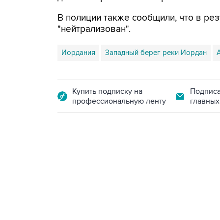
В полиции также сообщили, что в ре
"нейтрализован".
Иордания
Западный берег реки Иордан
Купить подписку на
Подписа
профессиональную ленту
главных
10:40, 9 августа 2026