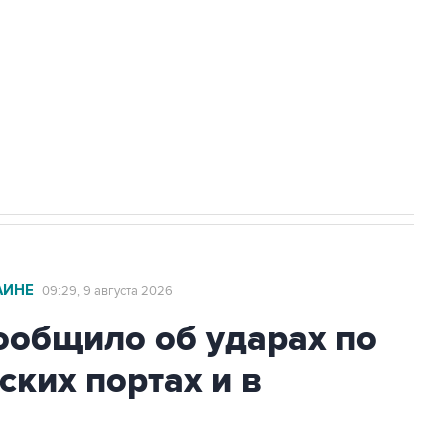
а службе у электросетевых объектов и
НН 7725383515 Erid: F7NfYUJCUneVdwcydK6A
2027 года импорт, выпуск и обращение
АИНЕ
09:29, 9 августа 2026
общило об ударах по
ских портах и в