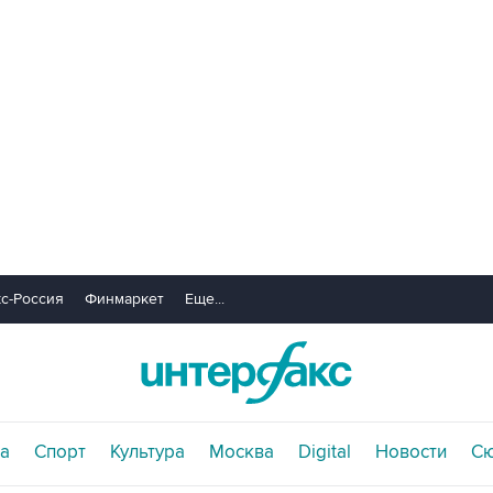
с-Россия
Финмаркет
Еще...
а
Спорт
Культура
Москва
Digital
Новости
С