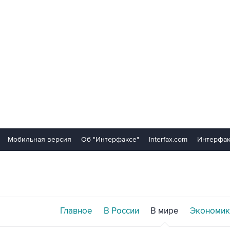
Мобильная версия
Об "Интерфаксе"
Interfax.com
Интерфак
Главное
В России
В мире
Экономик