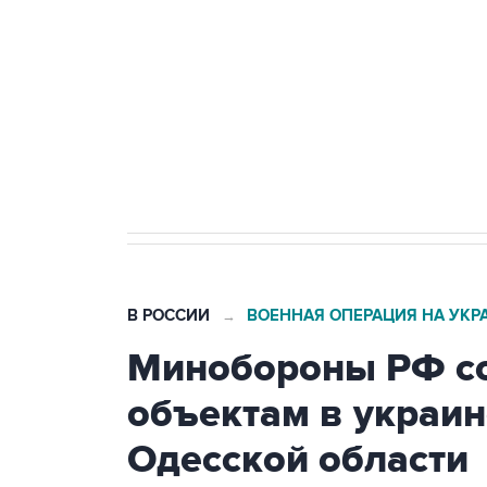
Беспилотные технологии и ИИ н
агрокомплексов
Социальная реклама, АНО «Национальные приоритеты».
И
Кабмин РФ разрешил до 1 июля 
бензина Евро 2, Евро 3, Евро 4
В РОССИИ
ВОЕННАЯ ОПЕРАЦИЯ НА УКР
→
Минобороны РФ со
объектам в украин
Одесской области