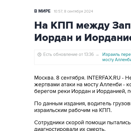
В МИРЕ
10:57, 8 сентября 2024
На КПП между Зап
Иордан и Иордани
Есть обновление от 13:36
→
Израиль пере
мосту Алленб
Москва. 8 сентября. INTERFAX.RU - Н
жертвами атаки на мосту Алленби - 
берегом реки Иордан и Иорданией, пер
По данным издания, водитель грузов
израильским рабочим на КПП.
Сотрудники скорой помощи пытались 
диагностировали их смерть.