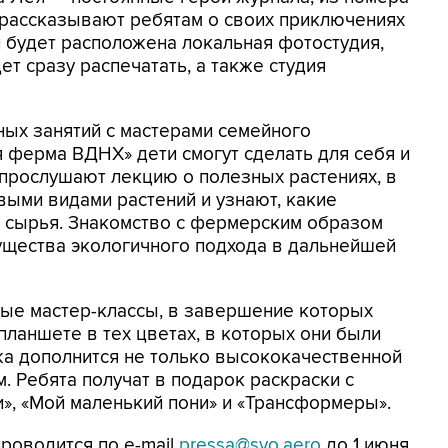
 рассказывают ребятам о своих приключениях
и будет расположена локальная фотостудия,
т сразу распечатать, а также студия
ных занятий с мастерами семейного
 ферма ВДНХ» дети смогут сделать для себя и
 прослушают лекцию о полезных растениях, в
выми видами растений и узнают, какие
о сырья. Знакомство с фермерским образом
ущества экологичного подхода в дальнейшей
ные мастер-классы, в завершение которых
планшете в тех цветах, в которых они были
а дополнится не только высококачественной
. Ребята получат в подарок раскраски с
, «Мой маленький пони» и «Трансформеры».
роводится по e-mail
pressa@svo.aero
до 1 июня