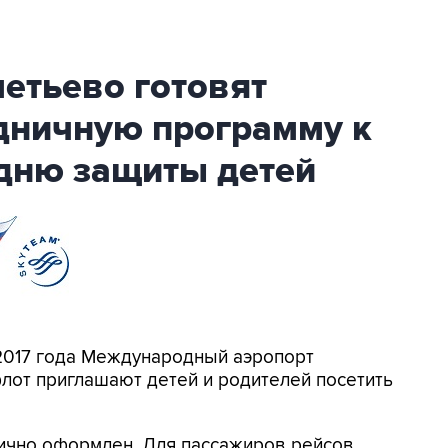
етьево готовят
дничную программу к
дню защиты детей
2017 года Международный аэропорт
от приглашают детей и родителей посетить
нично оформлен. Для пассажиров рейсов