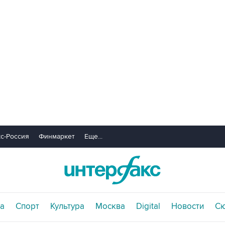
с-Россия
Финмаркет
Еще...
а
Спорт
Культура
Москва
Digital
Новости
С