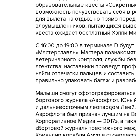
образовательные квесты «Секретные 
возможность почувствовать себя в р
для вылета на отдых, но прямо пере
злоумышленников, пытающихся выве
квеста ожидает бесплатный Хэппи Ми
С 16:00 до 19:00 в терминале D буду
«Мастерславль». Мастера познакомят
ветеринарного контроля, службы без
агентства: наставники проведут проф
найти отпечатки пальцев и составить
правильно упаковать багаж и разраб
Малыши смогут сфотографироваться 
бортового журнала «Аэрофлот. Юный
и дальневосточным леопардом Леей. 
Аэрофлота был признан лучшим на В
Корпоративное Медиа — 2017», а та
«Бортовой журнал» престижного меж
Командир корабля Амур и стюардесс