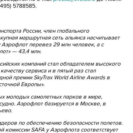
(495) 5788585.
нспорта России, член глобального
купная маршрутная сеть альянса насчитывает
ду Аэрофлот перевез 29 млн человек, а с
от» — 43,4 млн.
ссийских компаний стал обладателем высокого
качеству сервиса и в пятый раз стал
дной премии
SkyTrax
World
Airline
Awards
в
сточной Европы».
ых молодых самолетных парков в мире,
судно. Аэрофлот базируется в Москве, в
ево.
идеров по обеспечению безопасности полетов.
ой комиссии
SAFA
у Аэрофлота соответствует