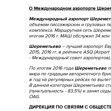
О Международном аэропорте Шере
Международный аэропорт Шеремет
объемам пассажирских и грузовых п
комплекса. Маршрутная сеть Шереме
итогам 2016 г. МАШ обслужил 34 млн 
Шереметьево
– лучший аэропорт Евр
2015, 2016 гг. в рейтинге ASQ (Airport S
- Международный совет аэропортов).
По итогам 2016 года
Шереметьево
п
мира по градации авторитетного бри
в год на регулярных рейсах по вылету 
В данной категории Шереметьево ст
(пунктуальность - 83,5%) и занял сед
OAG.
ДИРЕКЦИЯ ПО СВЯЗЯМ С ОБЩЕС