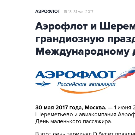
АЭРОФЛОТ
15:18, 31 мая 2017
Аэрофлот и Шерем
грандиозную праз
Международному 
30 мая 2017 года, Москва.
— 1 июня 
Шереметьево и авиакомпания Аэрофл
День маленького пассажира.
В этот день терминал D будет празд