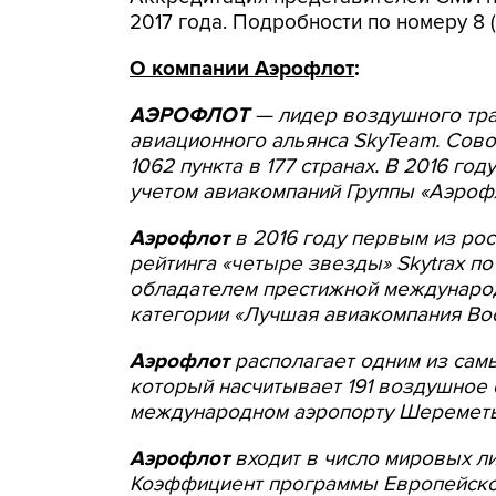
2017 года. Подробности по номеру 8 
О компании Аэрофлот
:
АЭРОФЛОТ
— лидер воздушного тра
авиационного альянса SkyTeam. Сово
1062 пункта в 177 странах. В 2016 го
учетом авиакомпаний Группы «Аэрофл
Аэрофлот
в 2016 году первым из ро
рейтинга «четыре звезды»
Skytrax
по 
обладателем престижной междунаро
категории «Лучшая авиакомпания Во
Аэрофлот
располагает одним из сам
который насчитывает 191 воздушное 
международном аэропорту Шереметь
Аэрофлот
входит в число мировых л
Коэффициент программы Европейск