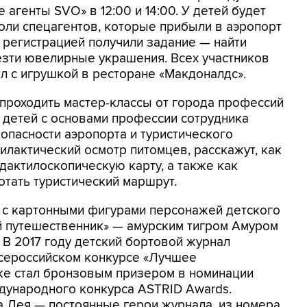
агенты SVO» в 12:00 и 14:00. У детей будет
оли спецагентов, которые прибыли в аэропорт
д регистрацией получили задание — найти
зти ювелирные украшения. Всех участников
л с игрушкой в ресторане «Макдоналдс».
т проходить мастер-классы от города профессий
 детей с основами профессии сотрудника
опасности аэропорта и туристического
илактический осмотр питомцев, расскажут, как
 дактилоскопическую карту, а также как
отать туристический маршрут.
с картонными фигурами персонажей детского
 путешественник» — амурским тигром Амуром
В 2017 году детский бортовой журнал
сероссийском конкурсе «Лучшее
кже стал бронзовым призером в номинации
дународного конкурса ASTRID Awards.
а Лея — постоянные герои журнала, из номера