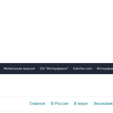
Мобильная версия
Об "Интерфаксе"
Interfax.com
Интерфак
Главное
В России
В мире
Экономик