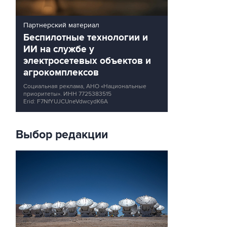
Партнерский материал
Беспилотные технологии и
ИИ на службе у
электросетевых объектов и
агрокомплексов
Социальная реклама, АНО «Национальные
приоритеты».
ИНН 7725383515
Erid: F7NfYUJCUneVdwcydK6A
Выбор редакции