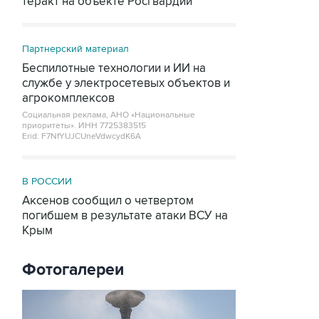
теракт на объекте Росгвардии
Партнерский материал
Беспилотные технологии и ИИ на
службе у электросетевых объектов и
агрокомплексов
Социальная реклама, АНО «Национальные
приоритеты».
ИНН 7725383515
Erid: F7NfYUJCUneVdwcydK6A
В РОССИИ
Аксенов сообщил о четвертом
погибшем в результате атаки ВСУ на
Крым
Фотогалереи